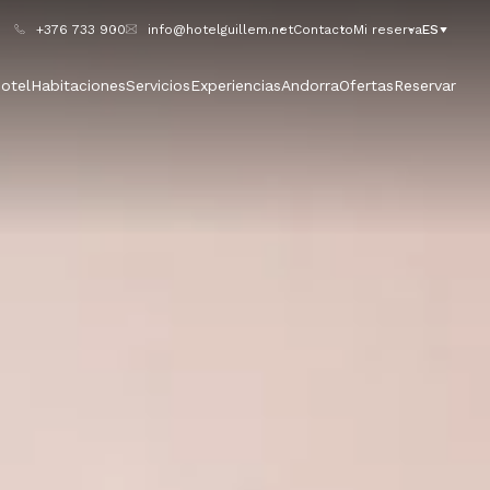
+376 733 900
info@hotelguillem.net
Contacto
Mi reserva
ES
otel
Habitaciones
Servicios
Experiencias
Andorra
Ofertas
Reservar