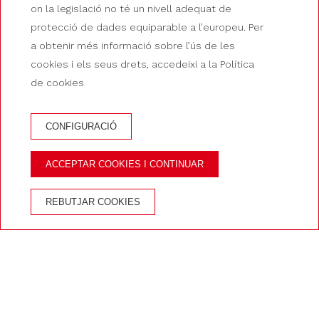
Habitació Estàndard
on la legislació no té un nivell adequat de
protecció de dades equiparable a l’europeu. Per
a obtenir més informació sobre l’ús de les
cookies i els seus drets, accedeixi a la Política
de cookies
CONFIGURACIÓ
RESERVA A HOTEL GUILLEM
ACCEPTAR COOKIES I CONTINUAR
AVANTATGES DE RESERVAR AL WEB OFICIAL
REBUTJAR COOKIES
Millor preu garantit
Accés a l'spa
Al cor d'Andorra
Inici
/
Habitacions
/
Habitació Estàndard