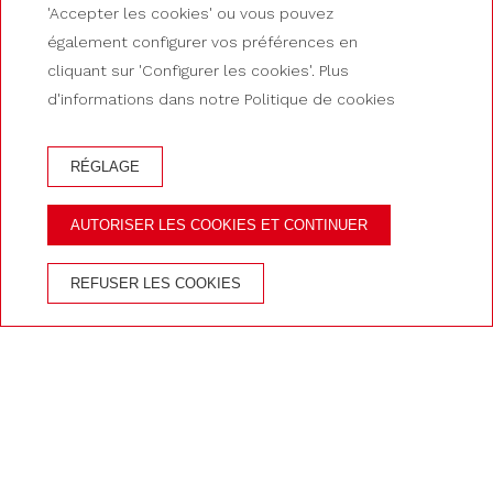
'Accepter les cookies' ou vous pouvez
également configurer vos préférences en
cliquant sur 'Configurer les cookies'. Plus
d'informations dans notre Politique de cookies
RÉGLAGE
RÉSERVATION À L'HOTEL GUILLEM
AUTORISER LES COOKIES ET CONTINUER
AVANTAGES DE RÉSERVER SUR LE SITE OFFICIEL
REFUSER LES COOKIES
Le meilleur prix
Accès au
Au coeur
garanti
spa
d'Andorre
Accueil
/
Chambres
/
Standard Économique