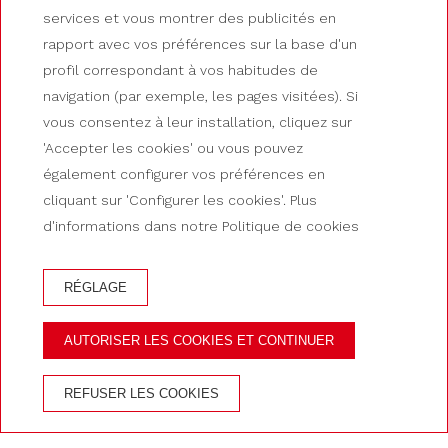
services et vous montrer des publicités en
rapport avec vos préférences sur la base d'un
DÉCOUVREZ NOS OFFRES INCROYABLES !
profil correspondant à vos habitudes de
navigation (par exemple, les pages visitées). Si
Offre Tarif 4 nuits
vous consentez à leur installation, cliquez sur
'Accepter les cookies' ou vous pouvez
également configurer vos préférences en
cliquant sur 'Configurer les cookies'. Plus
d'informations dans notre Politique de cookies
RÉGLAGE
RÉSERVATION À L'HOTEL GUILLEM
AUTORISER LES COOKIES ET CONTINUER
AVANTAGES DE RÉSERVER SUR LE SITE OFFICIEL
REFUSER LES COOKIES
Le meilleur prix
Accès au
Au coeur